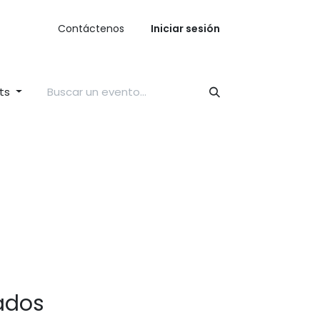
Eventos
Contácten
os​​
Iniciar sesión
nts
ados