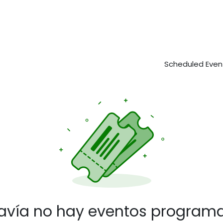
cio
Escuela MIR
Nuestros Servicios
Manejo MIR
Tienda
Scheduled Eve
avía no hay eventos program