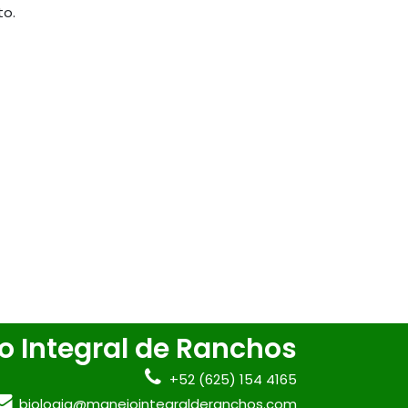
o.
o Integral de Ranchos
+52 (625) 154 4165
biologia@manejointegralderanchos.com